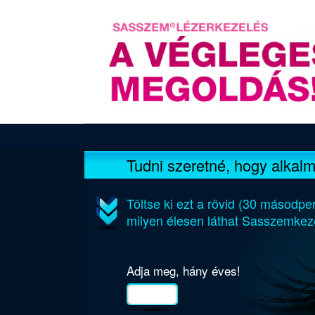
Tudni szeretné, hogy alkal
Töltse ki ezt a rövid (30 másodperc
milyen élesen láthat Sasszemkez
Adja meg, hány éves!